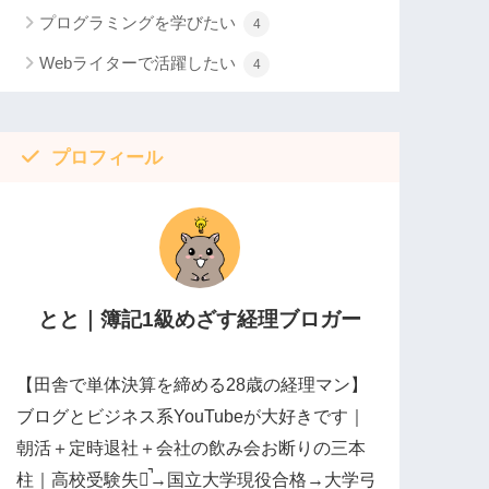
プログラミングを学びたい
4
Webライターで活躍したい
4
プロフィール
とと｜簿記1級めざす経理ブロガー
【田舎で単体決算を締める28歳の経理マン】
ブログとビジネス系YouTubeが大好きです｜
朝活＋定時退社＋会社の飲み会お断りの三本
柱｜高校受験失敗̚→国立大学現役合格→大学弓