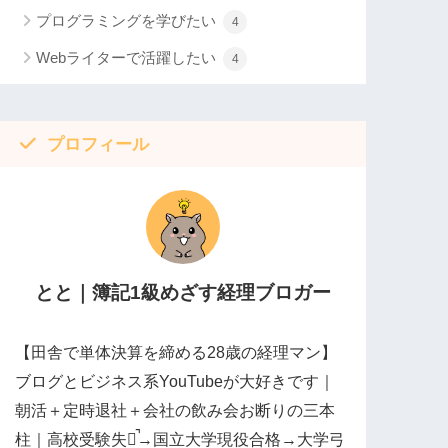
プログラミングを学びたい
4
Webライターで活躍したい
4
プロフィール
とと｜簿記1級めざす経理ブロガー
【田舎で単体決算を締める28歳の経理マン】
ブログとビジネス系YouTubeが大好きです｜
朝活＋定時退社＋会社の飲み会お断りの三本
柱｜高校受験失敗̚→国立大学現役合格→大学弓