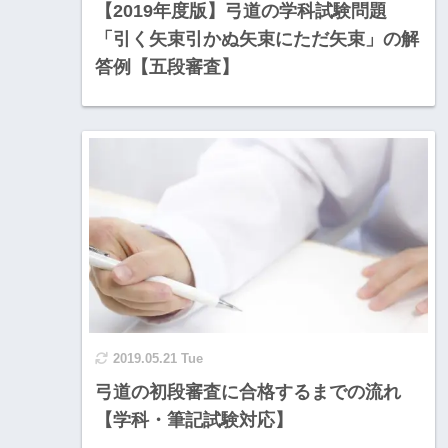
【2019年度版】弓道の学科試験問題
「引く矢束引かぬ矢束にただ矢束」の解
答例【五段審査】
2019.05.21 Tue
弓道の初段審査に合格するまでの流れ
【学科・筆記試験対応】