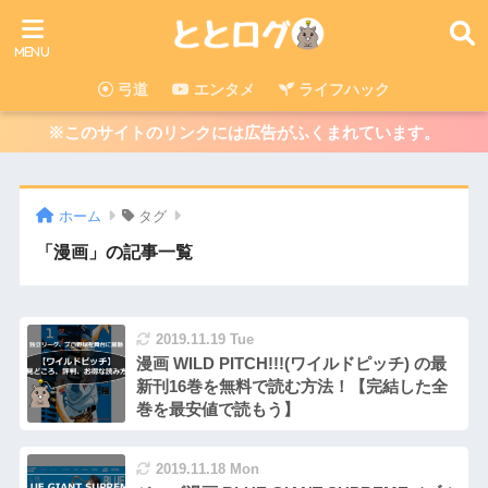
弓道
エンタメ
ライフハック
※このサイトのリンクには広告がふくまれています。
ホーム
タグ
「漫画」の記事一覧
2019.11.19 Tue
漫画 WILD PITCH!!!(ワイルドピッチ) の最
新刊16巻を無料で読む方法！【完結した全
巻を最安値で読もう】
2019.11.18 Mon