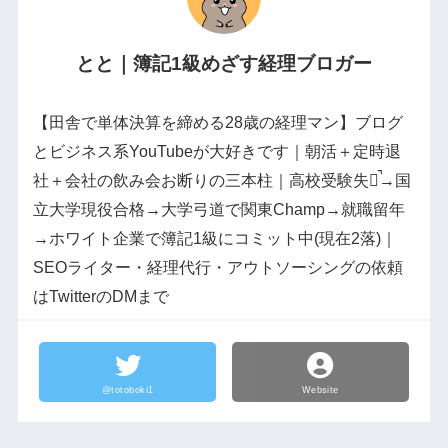
とと｜簿記1級めざす経理ブロガー
【田舎で単体決算を締める28歳の経理マン】ブログ
とビジネス系YouTubeが大好きです｜朝活＋定時退
社＋会社の飲み会お断りの三本柱｜高校受験失敗̚→国
立大学現役合格→大学弓道で関東Champ→就職留年
→ホワイト企業で簿記1級にコミット中(現在2落)｜
SEOライター・経理代行・アウトソーシングの依頼
はTwitterのDMまで
@totoboki1
Website