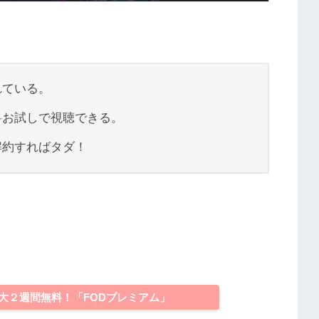
。
れている。
料お試しで視聴できる。
解約すればタダ！
大２週間無料！「FODプレミアム」