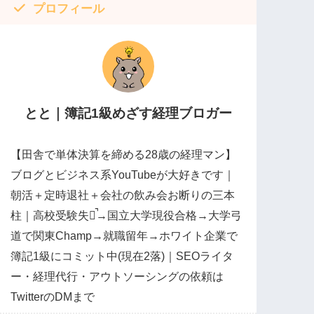
プロフィール
とと｜簿記1級めざす経理ブロガー
【田舎で単体決算を締める28歳の経理マン】
ブログとビジネス系YouTubeが大好きです｜
朝活＋定時退社＋会社の飲み会お断りの三本
柱｜高校受験失敗̚→国立大学現役合格→大学弓
道で関東Champ→就職留年→ホワイト企業で
簿記1級にコミット中(現在2落)｜SEOライタ
ー・経理代行・アウトソーシングの依頼は
TwitterのDMまで