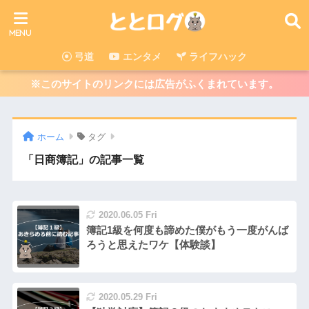
弓道
エンタメ
ライフハック
※このサイトのリンクには広告がふくまれています。
ホーム
タグ
「日商簿記」の記事一覧
2020.06.05 Fri
簿記1級を何度も諦めた僕がもう一度がんば
ろうと思えたワケ【体験談】
2020.05.29 Fri