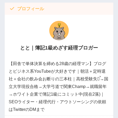
プロフィール
とと｜簿記1級めざす経理ブロガー
【田舎で単体決算を締める28歳の経理マン】ブログ
とビジネス系YouTubeが大好きです｜朝活＋定時退
社＋会社の飲み会お断りの三本柱｜高校受験失敗̚→国
立大学現役合格→大学弓道で関東Champ→就職留年
→ホワイト企業で簿記1級にコミット中(現在2落)｜
SEOライター・経理代行・アウトソーシングの依頼
はTwitterのDMまで