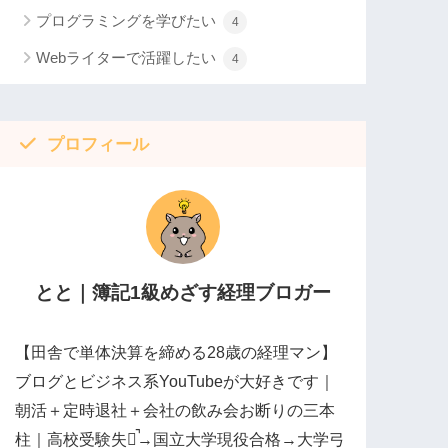
プログラミングを学びたい
4
Webライターで活躍したい
4
プロフィール
とと｜簿記1級めざす経理ブロガー
【田舎で単体決算を締める28歳の経理マン】
ブログとビジネス系YouTubeが大好きです｜
朝活＋定時退社＋会社の飲み会お断りの三本
柱｜高校受験失敗̚→国立大学現役合格→大学弓